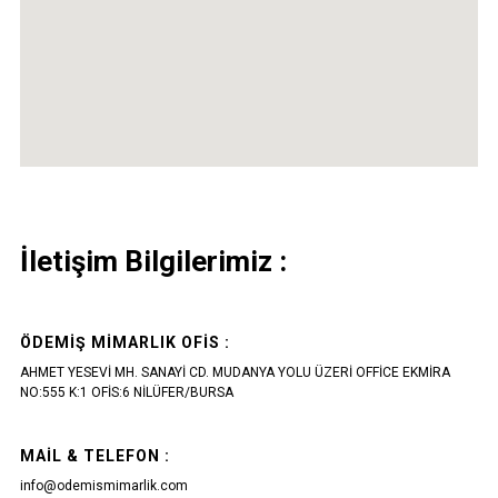
İletişim Bilgilerimiz :
ÖDEMIŞ MIMARLIK OFIS :
AHMET YESEVİ MH. SANAYİ CD. MUDANYA YOLU ÜZERİ OFFİCE EKMİRA
NO:555 K:1 OFİS:6 NİLÜFER/BURSA
MAIL & TELEFON :
info@odemismimarlik.com